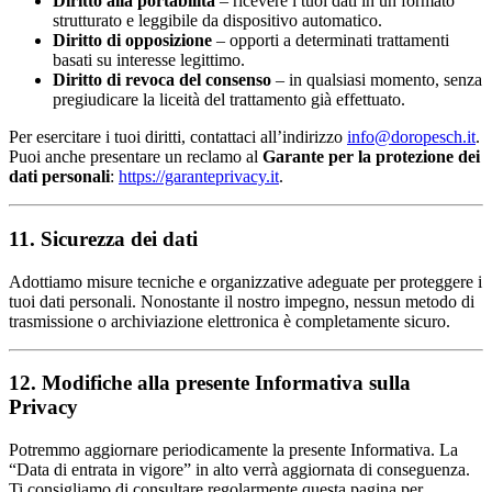
Diritto alla portabilità
– ricevere i tuoi dati in un formato
strutturato e leggibile da dispositivo automatico.
Diritto di opposizione
– opporti a determinati trattamenti
basati su interesse legittimo.
Diritto di revoca del consenso
– in qualsiasi momento, senza
pregiudicare la liceità del trattamento già effettuato.
Per esercitare i tuoi diritti, contattaci all’indirizzo
info@doropesch.it
.
Puoi anche presentare un reclamo al
Garante per la protezione dei
dati personali
:
https://garanteprivacy.it
.
11. Sicurezza dei dati
Adottiamo misure tecniche e organizzative adeguate per proteggere i
tuoi dati personali. Nonostante il nostro impegno, nessun metodo di
trasmissione o archiviazione elettronica è completamente sicuro.
12. Modifiche alla presente Informativa sulla
Privacy
Potremmo aggiornare periodicamente la presente Informativa. La
“Data di entrata in vigore” in alto verrà aggiornata di conseguenza.
Ti consigliamo di consultare regolarmente questa pagina per