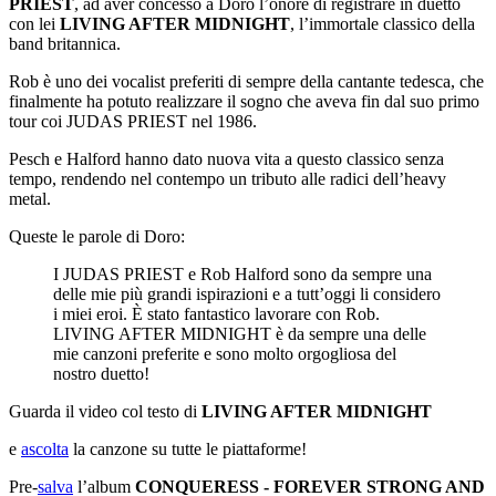
PRIEST
, ad aver concesso a Doro l’onore di registrare in duetto
con lei
LIVING AFTER MIDNIGHT
, l’immortale classico della
band britannica.
Rob è uno dei vocalist preferiti di sempre della cantante tedesca, che
finalmente ha potuto realizzare il sogno che aveva fin dal suo primo
tour coi JUDAS PRIEST nel 1986.
Pesch e Halford hanno dato nuova vita a questo classico senza
tempo, rendendo nel contempo un tributo alle radici dell’heavy
metal.
Queste le parole di Doro:
I JUDAS PRIEST e Rob Halford sono da sempre una
delle mie più grandi ispirazioni e a tutt’oggi li considero
i miei eroi. È stato fantastico lavorare con Rob.
LIVING AFTER MIDNIGHT è da sempre una delle
mie canzoni preferite e sono molto orgogliosa del
nostro duetto!
Guarda il video col testo di
LIVING AFTER MIDNIGHT
e
ascolta
la canzone su tutte le piattaforme!
Pre-
salva
l’album
CONQUERESS - FOREVER STRONG AND